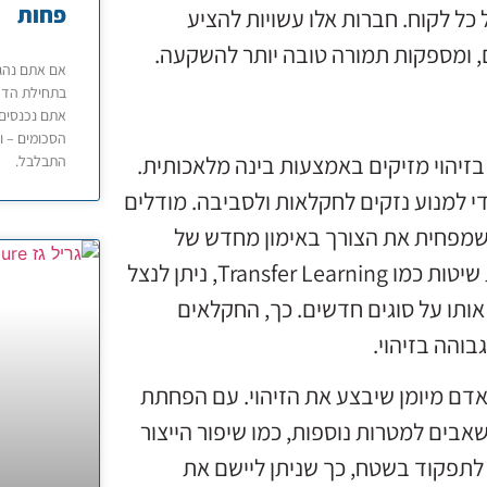
פחות
ל לקוח. חברות אלו עשויות להציע
, ומספקות תמורה טובה יותר להשקעה.
אם אתם נהגי
בתחילת הדרך
אתם נכנסים 
הסכומים – ו
זיהוי מזיקים באמצעות בינה מלאכותית.
התבלבל.
די למנוע נזקים לחקלאות ולסביבה. מודלים
שמפחית את הצורך באימון מחדש של
המערכת בכל פעם שמופיע סוג חדש של מזיק. באמצעות שיטות כמו Transfer Learning, ניתן לנצל
אותו על סוגים חדשים. כך, החקלאים
בוהה בזיהוי.
אדם מיומן שיבצע את הזיהוי. עם הפחתת
בים למטרות נוספות, כמו שיפור הייצור
לתפקוד בשטח, כך שניתן ליישם את