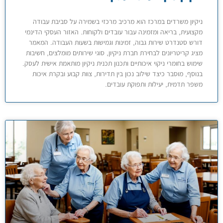
ניקיון משרדים במרכז הוא מרכיב מרכזי בשמירה על סביבת עבודה
מקצועית, בריאה ומזמינה עבור עובדים ולקוחות. האזור העסקי הדינמי
דורש סטנדרט שירות גבוה, זמינות וגמישות בשעות העבודה. המאמר
מציג קריטריונים לבחירת חברת ניקיון, סוגי שירותים מומלצים, חשיבות
שימוש בחומרי ניקוי איכותיים ותכנון תכנית ניקיון מותאמת אישית לעסק.
בנוסף, מוסבר כיצד שילוב נכון בין תדירות, צוות קבוע ובקרת איכות
משפר תדמית, יעילות ותפוקת עובדים.