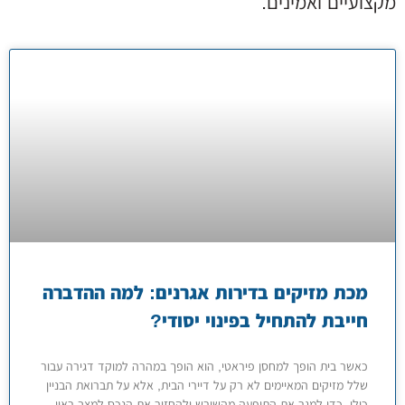
מקצועיים ואמינים.
מכת מזיקים בדירות אגרנים: למה ההדברה
חייבת להתחיל בפינוי יסודי?
כאשר בית הופך למחסן פיראטי, הוא הופך במהרה למוקד דגירה עבור
שלל מזיקים המאיימים לא רק על דיירי הבית, אלא על תברואת הבניין
כולו. כדי למגר את התופעה מהשורש ולהחזיר את הנכס למצב ראוי