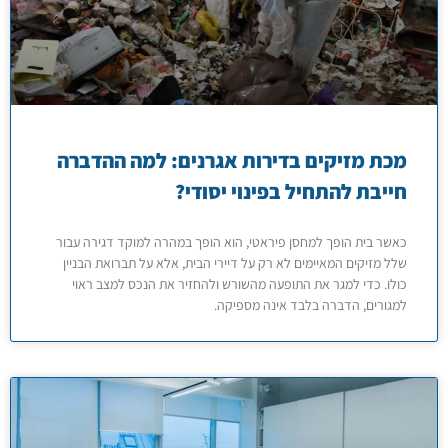
מכת מזיקים בדירות אגרנים: למה ההדברה
חייבת להתחיל בפינוי יסודי?
כאשר בית הופך למחסן פיראטי, הוא הופך במהרה למוקד דגירה עבור
שלל מזיקים המאיימים לא רק על דיירי הבית, אלא על תברואת הבניין
כולו. כדי למגר את התופעה מהשורש ולהחזיר את הנכס למצב ראוי
למגורים, הדברה בלבד אינה מספיקה.