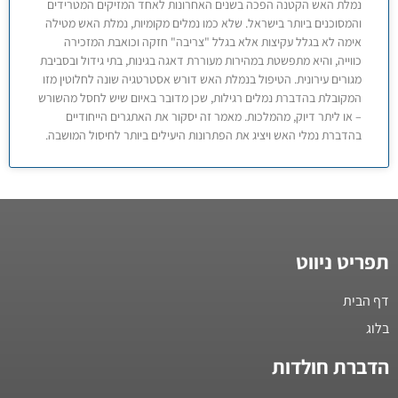
נמלת האש הקטנה הפכה בשנים האחרונות לאחד המזיקים המטרידים
והמסוכנים ביותר בישראל. שלא כמו נמלים מקומיות, נמלת האש מטילה
אימה לא בגלל עקיצות אלא בגלל "צריבה" חזקה וכואבת המזכירה
כווייה, והיא מתפשטת במהירות מעוררת דאגה בגינות, בתי גידול ובסביבת
מגורים עירונית. הטיפול בנמלת האש דורש אסטרטגיה שונה לחלוטין מזו
המקובלת בהדברת נמלים רגילות, שכן מדובר באיום שיש לחסל מהשורש
– או ליתר דיוק, מהמלכות. מאמר זה יסקור את האתגרים הייחודיים
בהדברת נמלי האש ויציג את הפתרונות היעילים ביותר לחיסול המושבה.
תפריט ניווט
דף הבית
בלוג
הדברת חולדות