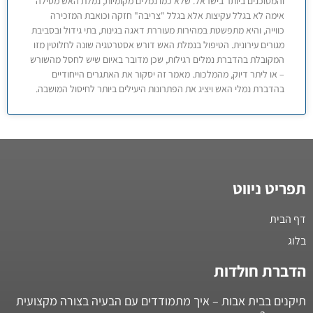
והמסוכנים ביותר בישראל. שלא כמו נמלים מקומיות, נמלת האש מטילה
אימה לא בגלל עקיצות אלא בגלל "צריבה" חזקה וכואבת המזכירה
כווייה, והיא מתפשטת במהירות מעוררת דאגה בגינות, בתי גידול ובסביבת
מגורים עירונית. הטיפול בנמלת האש דורש אסטרטגיה שונה לחלוטין מזו
המקובלת בהדברת נמלים רגילות, שכן מדובר באיום שיש לחסל מהשורש
– או ליתר דיוק, מהמלכות. מאמר זה יסקור את האתגרים הייחודיים
בהדברת נמלי האש ויציג את הפתרונות היעילים ביותר לחיסול המושבה.
תפריט ניווט
דף הבית
בלוג
הדברת חולדות
תיקנים בבית אבות – איך מתמודדים עם הבעיה בצורה מקצועית