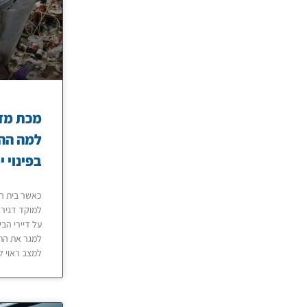
מכת מזי
למה הה
בפינוי י
כאשר בית הו
למוקד דגירה
על דיירי הבי
למגר את הת
למצב ראוי ל