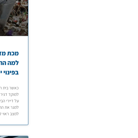
מכת מזי
למה הה
בפינוי י
כאשר בית הו
למוקד דגירה
על דיירי הבי
למגר את הת
למצב ראוי ל