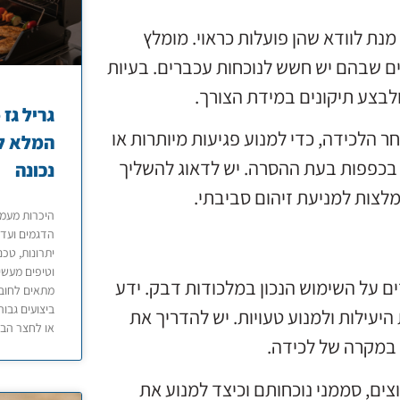
נת לוודא שהן פועלות כראוי. מומלץ
ם שבהם יש חשש לנוכחות עכברים. בעיות
ולבצע תיקונים במידת הצורך.
ר הלכידה, כדי למנוע פגיעות מיותרות או
המלא לב
בכפפות בעת ההסרה. יש לדאוג להשליך
נכונה
לצות למניעת זיהום סביבתי.
הדגמים ועד 
יתרונות, טכנ
וטיפים מעשי
ם על השימוש הנכון במלכודות דבק. ידע
מתאים לחובב
ביצועים גבוה
היעילות ולמנוע טעויות. יש להדריך את
או לחצר הבי
 במקרה של לכידה.
צים, סממני נוכחותם וכיצד למנוע את