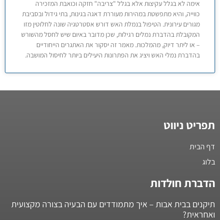
אימה לא בגלל עקיצות אלא בגלל "צריבה" חזקה וכואבת המזכירה
כווייה, והיא מתפשטת במהירות מעוררת דאגה בגינות, בתי גידול ובסביבת
מגורים עירונית. הטיפול בנמלת האש דורש אסטרטגיה שונה לחלוטין מזו
המקובלת בהדברת נמלים רגילות, שכן מדובר באיום שיש לחסל מהשורש
– או ליתר דיוק, מהמלכות. מאמר זה יסקור את האתגרים הייחודיים
בהדברת נמלי האש ויציג את הפתרונות היעילים ביותר לחיסול המושבה.
תפריט ניווט
דף הבית
בלוג
הדברת חולדות
תיקנים בבית אבות – איך מתמודדים עם הבעיה בצורה מקצועית
ואחראית?