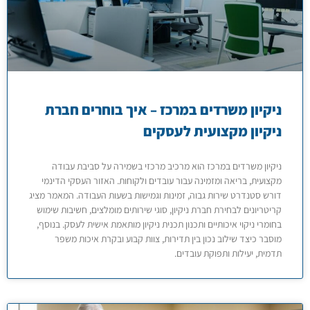
ניקיון משרדים במרכז – איך בוחרים חברת
ניקיון מקצועית לעסקים
ניקיון משרדים במרכז הוא מרכיב מרכזי בשמירה על סביבת עבודה
מקצועית, בריאה ומזמינה עבור עובדים ולקוחות. האזור העסקי הדינמי
דורש סטנדרט שירות גבוה, זמינות וגמישות בשעות העבודה. המאמר מציג
קריטריונים לבחירת חברת ניקיון, סוגי שירותים מומלצים, חשיבות שימוש
בחומרי ניקוי איכותיים ותכנון תכנית ניקיון מותאמת אישית לעסק. בנוסף,
מוסבר כיצד שילוב נכון בין תדירות, צוות קבוע ובקרת איכות משפר
תדמית, יעילות ותפוקת עובדים.