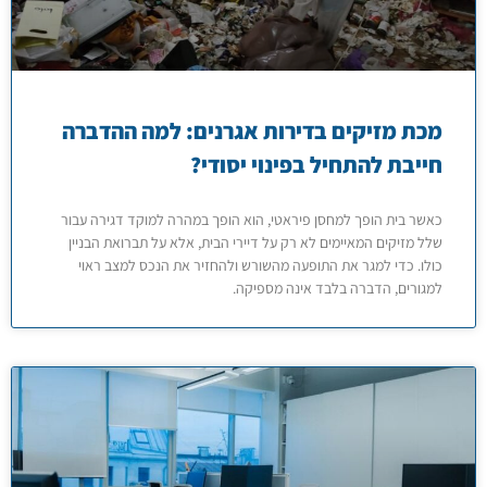
מכת מזיקים בדירות אגרנים: למה ההדברה
חייבת להתחיל בפינוי יסודי?
כאשר בית הופך למחסן פיראטי, הוא הופך במהרה למוקד דגירה עבור
שלל מזיקים המאיימים לא רק על דיירי הבית, אלא על תברואת הבניין
כולו. כדי למגר את התופעה מהשורש ולהחזיר את הנכס למצב ראוי
למגורים, הדברה בלבד אינה מספיקה.