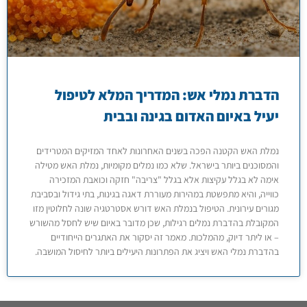
הדברת נמלי אש: המדריך המלא לטיפול
יעיל באיום האדום בגינה ובבית
נמלת האש הקטנה הפכה בשנים האחרונות לאחד המזיקים המטרידים
והמסוכנים ביותר בישראל. שלא כמו נמלים מקומיות, נמלת האש מטילה
אימה לא בגלל עקיצות אלא בגלל "צריבה" חזקה וכואבת המזכירה
כווייה, והיא מתפשטת במהירות מעוררת דאגה בגינות, בתי גידול ובסביבת
מגורים עירונית. הטיפול בנמלת האש דורש אסטרטגיה שונה לחלוטין מזו
המקובלת בהדברת נמלים רגילות, שכן מדובר באיום שיש לחסל מהשורש
– או ליתר דיוק, מהמלכות. מאמר זה יסקור את האתגרים הייחודיים
בהדברת נמלי האש ויציג את הפתרונות היעילים ביותר לחיסול המושבה.