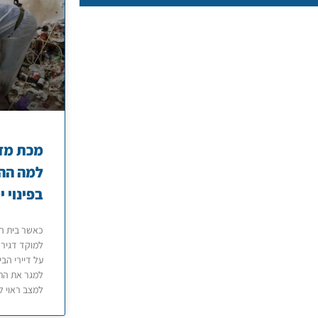
מכת מזי
למה הה
בפינוי י
כאשר בית הו
למוקד דגירה
על דיירי הבי
למגר את הת
למצב ראוי ל