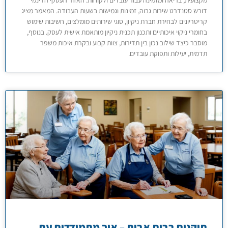
מקצועית, בריאה ומזמינה עבור עובדים ולקוחות. האזור העסקי הדינמי
דורש סטנדרט שירות גבוה, זמינות וגמישות בשעות העבודה. המאמר מציג
קריטריונים לבחירת חברת ניקיון, סוגי שירותים מומלצים, חשיבות שימוש
בחומרי ניקוי איכותיים ותכנון תכנית ניקיון מותאמת אישית לעסק. בנוסף,
מוסבר כיצד שילוב נכון בין תדירות, צוות קבוע ובקרת איכות משפר
תדמית, יעילות ותפוקת עובדים.
תיקנים בבית אבות – איך מתמודדים עם