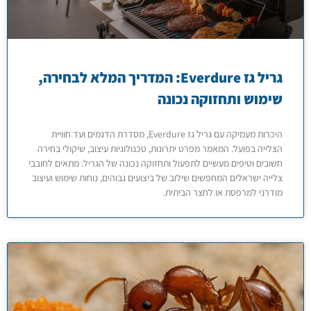
גריל גז Everdure: המדריך המלא לבחירה,
שימוש ותחזוקה נכונה
היכרות מעמיקה עם גריל גז Everdure, מסדרת הדגמים ועד חוויית
הצלייה בפועל. המאמר מפרט יתרונות, טכנולוגיות עיצוב, שיקולי בחירה
חשובים וטיפים מעשיים לתפעול ותחזוקה נכונה של הגריל. מתאים לחובבי
צלייה ישראלים המחפשים שילוב של ביצועים גבוהים, נוחות שימוש ועיצוב
מודרני למרפסת או לחצר הביתית.