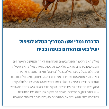
הדברת נמלי אש: המדריך המלא לטיפול
יעיל באיום האדום בגינה ובבית
נמלת האש הקטנה הפכה בשנים האחרונות לאחד המזיקים המטרידים
והמסוכנים ביותר בישראל. שלא כמו נמלים מקומיות, נמלת האש מטילה
אימה לא בגלל עקיצות אלא בגלל "צריבה" חזקה וכואבת המזכירה
כווייה, והיא מתפשטת במהירות מעוררת דאגה בגינות, בתי גידול ובסביבת
מגורים עירונית. הטיפול בנמלת האש דורש אסטרטגיה שונה לחלוטין מזו
המקובלת בהדברת נמלים רגילות, שכן מדובר באיום שיש לחסל מהשורש
– או ליתר דיוק, מהמלכות. מאמר זה יסקור את האתגרים הייחודיים
בהדברת נמלי האש ויציג את הפתרונות היעילים ביותר לחיסול המושבה.