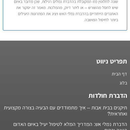
שונה לחלוטין מזו המקובלת בהדברת נמלים רגילות, שכן מדובר באיום
שיש לחסל מהשורש – או ליתר דיוק, מהמלכות. מאמר זה יסקור את
האתגרים הייחודיים בהדברת נמלי האש ויציג את הפתרונות היעילים
ביותר לחיסול המושבה.
תפריט ניווט
דף הבית
בלוג
הדברת חולדות
תיקנים בבית אבות – איך מתמודדים עם הבעיה בצורה מקצועית
ואחראית?
הדברת נמלי אש: המדריך המלא לטיפול יעיל באיום האדום