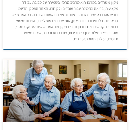
ניקיון משרדים במרכז הוא מרכיב מרכזי בשמירה על סביבת עבודה
מקצועית, בריאה ומזמינה עבור עובדים ולקוחות. האזור העסקי הדינמי
דורש סטנדרט שירות גבוה, זמינות וגמישות בשעות העבודה. המאמר מציג
קריטריונים לבחירת חברת ניקיון, סוגי שירותים מומלצים, חשיבות שימוש
בחומרי ניקוי איכותיים ותכנון תכנית ניקיון מותאמת אישית לעסק. בנוסף,
מוסבר כיצד שילוב נכון בין תדירות, צוות קבוע ובקרת איכות משפר
תדמית, יעילות ותפוקת עובדים.