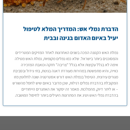
הדברת נמלי אש: המדריך המלא לטיפול
יעיל באיום האדום בגינה ובבית
נמלת האש הקטנה הפכה בשנים האחרונות לאחד המזיקים המטרידים
והמסוכנים ביותר בישראל. שלא כמו נמלים מקומיות, נמלת האש מטילה
אימה לא בגלל עקיצות אלא בגלל "צריבה" חזקה וכואבת המזכירה
כווייה, והיא מתפשטת במהירות מעוררת דאגה בגינות, בתי גידול ובסביבת
מגורים עירונית. הטיפול בנמלת האש דורש אסטרטגיה שונה לחלוטין מזו
המקובלת בהדברת נמלים רגילות, שכן מדובר באיום שיש לחסל מהשורש
– או ליתר דיוק, מהמלכות. מאמר זה יסקור את האתגרים הייחודיים
בהדברת נמלי האש ויציג את הפתרונות היעילים ביותר לחיסול המושבה.