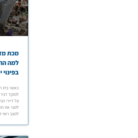
מכת מזי
למה הה
בפינוי י
כאשר בית הו
למוקד דגירה
על דיירי הבי
למגר את הת
למצב ראוי ל