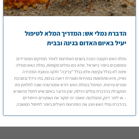
הדברת נמלי אש: המדריך המלא לטיפול
יעיל באיום האדום בגינה ובבית
נמלת האש הקטנה הפכה בשנים האחרונות לאחד המזיקים המטרידים
והמסוכנים ביותר בישראל. שלא כמו נמלים מקומיות, נמלת האש מטילה
אימה לא בגלל עקיצות אלא בגלל "צריבה" חזקה וכואבת המזכירה
כווייה, והיא מתפשטת במהירות מעוררת דאגה בגינות, בתי גידול ובסביבת
מגורים עירונית. הטיפול בנמלת האש דורש אסטרטגיה שונה לחלוטין מזו
המקובלת בהדברת נמלים רגילות, שכן מדובר באיום שיש לחסל מהשורש
– או ליתר דיוק, מהמלכות. מאמר זה יסקור את האתגרים הייחודיים
בהדברת נמלי האש ויציג את הפתרונות היעילים ביותר לחיסול המושבה.