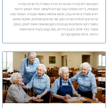
ניקיון משרדים במרכז הוא מרכיב מרכזי בשמירה על סביבת עבודה
מקצועית, בריאה ומזמינה עבור עובדים ולקוחות. האזור העסקי הדינמי
דורש סטנדרט שירות גבוה, זמינות וגמישות בשעות העבודה. המאמר מציג
קריטריונים לבחירת חברת ניקיון, סוגי שירותים מומלצים, חשיבות שימוש
בחומרי ניקוי איכותיים ותכנון תכנית ניקיון מותאמת אישית לעסק. בנוסף,
מוסבר כיצד שילוב נכון בין תדירות, צוות קבוע ובקרת איכות משפר
תדמית, יעילות ותפוקת עובדים.