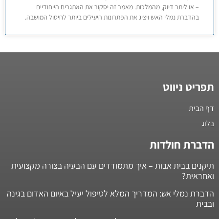
– או ליתר דיוק, מהמלכות. מאמר זה יסקור את האתגרים הייחודיים
בהדברת נמלי האש ויציג את הפתרונות היעילים ביותר לחיסול המושבה.
תפריט ניווט
דף הבית
בלוג
הדברת חולדות
תיקנים בבית אבות – איך מתמודדים עם הבעיה בצורה מקצועית
ואחראית?
הדברת נמלי אש: המדריך המלא לטיפול יעיל באיום האדום בגינה
ובבית