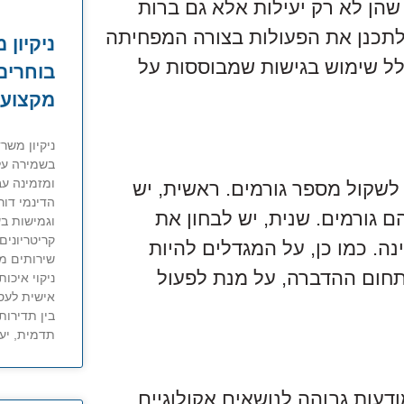
שהן לא רק יעילות אלא גם ברות
תכנן את הפעולות בצורה המפחיתה
ניקיון 
לל שימוש בגישות שמבוססות על
בוחרים 
מקצועי
ניקיון משר
בשמירה על
ומזמינה עב
לשקול מספר גורמים. ראשית, יש
הדינמי דור
 גורמים. שנית, יש לבחון את
וגמישות ב
קריטריונים 
ה. כמו כן, על המגדלים להיות
שירותים מ
בתחום ההדברה, על מנת לפעול
ניקוי איכות
אישית לעסק
בין תדירות
תדמית, יעי
דעות גבוהה לנושאים אקולוגיים.