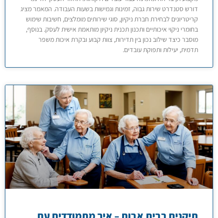
דורש סטנדרט שירות גבוה, זמינות וגמישות בשעות העבודה. המאמר מציג
קריטריונים לבחירת חברת ניקיון, סוגי שירותים מומלצים, חשיבות שימוש
בחומרי ניקוי איכותיים ותכנון תכנית ניקיון מותאמת אישית לעסק. בנוסף,
מוסבר כיצד שילוב נכון בין תדירות, צוות קבוע ובקרת איכות משפר
תדמית, יעילות ותפוקת עובדים.
תיקנים בבית אבות – איך מתמודדים עם