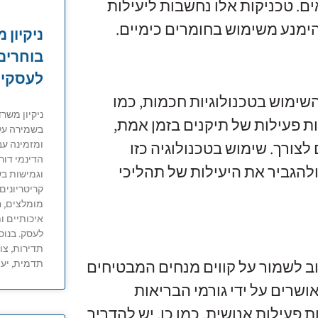
ם. טכניקות אלו נחשבות ליעילות
הימנע משימוש בחומרים כימיים.
ניקיון 
בוחרים 
לעסקי
ימוש בטכנולוגיות חכמות, כמו
ניקיון משר
ות פעילות של תיקנים בזמן אמת,
בשמירה על
ומזמינה עב
צורך. שימוש בטכנולוגיה כזו
הדינמי דור
הגביר את היעילות של תהליכי
וגמישות ב
קריטריונים 
מומלצים, ח
איכותיים ו
לעסק. בנוסף
תדירות, צו
ב לשמור על קווים מנחים המבטיחים
תדמית, יעי
ושרים על ידי גורמי הבריאות
פעילות אנושית. כמו כן, יש להדריך