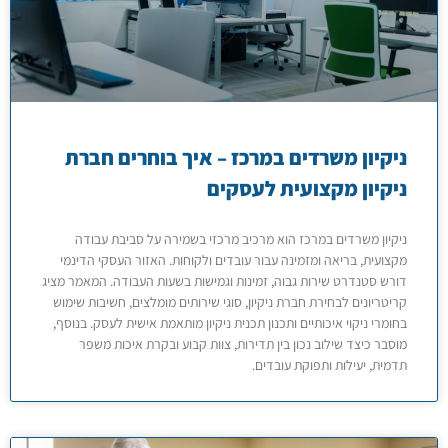
ניקיון משרדים במרכז – איך בוחרים חברת
ניקיון מקצועית לעסקים
ניקיון משרדים במרכז הוא מרכיב מרכזי בשמירה על סביבת עבודה
מקצועית, בריאה ומזמינה עבור עובדים ולקוחות. האזור העסקי הדינמי
דורש סטנדרט שירות גבוה, זמינות וגמישות בשעות העבודה. המאמר מציג
קריטריונים לבחירת חברת ניקיון, סוגי שירותים מומלצים, חשיבות שימוש
בחומרי ניקוי איכותיים ותכנון תכנית ניקיון מותאמת אישית לעסק. בנוסף,
מוסבר כיצד שילוב נכון בין תדירות, צוות קבוע ובקרת איכות משפר
תדמית, יעילות ותפוקת עובדים.