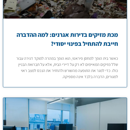
מכת מזיקים בדירות אגרנים: למה ההדברה
חייבת להתחיל בפינוי יסודי?
כאשר בית הופך למחסן פיראטי, הוא הופך במהרה למוקד דגירה עבור
שלל מזיקים המאיימים לא רק על דיירי הבית, אלא על תברואת הבניין
כולו. כדי למגר את התופעה מהשורש ולהחזיר את הנכס למצב ראוי
למגורים, הדברה בלבד אינה מספיקה.