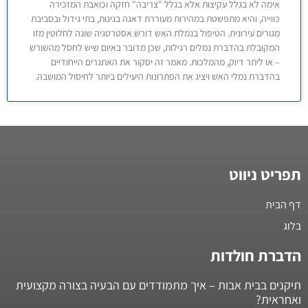
אימה לא בגלל עקיצות אלא בגלל "צריבה" חזקה וכואבת המזכירה
כווייה, והיא מתפשטת במהירות מעוררת דאגה בגינות, בתי גידול ובסביבת
מגורים עירונית. הטיפול בנמלת האש דורש אסטרטגיה שונה לחלוטין מזו
המקובלת בהדברת נמלים רגילות, שכן מדובר באיום שיש לחסל מהשורש
– או ליתר דיוק, מהמלכות. מאמר זה יסקור את האתגרים הייחודיים
בהדברת נמלי האש ויציג את הפתרונות היעילים ביותר לחיסול המושבה.
תפריט ניווט
דף הבית
בלוג
הדברת חולדות
תיקנים בבית אבות – איך מתמודדים עם הבעיה בצורה מקצועית
ואחראית?