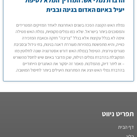
הדברת נמלי אש: המדריך המלא לטיפול
יעיל באיום האדום בגינה ובבית
נמלת האש הקטנה הפכה בשנים האחרונות לאחד המזיקים המטרידים
והמסוכנים ביותר בישראל. שלא כמו נמלים מקומיות, נמלת האש מטילה
אימה לא בגלל עקיצות אלא בגלל "צריבה" חזקה וכואבת המזכירה
כווייה, והיא מתפשטת במהירות מעוררת דאגה בגינות, בתי גידול ובסביבת
מגורים עירונית. הטיפול בנמלת האש דורש אסטרטגיה שונה לחלוטין מזו
המקובלת בהדברת נמלים רגילות, שכן מדובר באיום שיש לחסל מהשורש
– או ליתר דיוק, מהמלכות. מאמר זה יסקור את האתגרים הייחודיים
בהדברת נמלי האש ויציג את הפתרונות היעילים ביותר לחיסול המושבה.
תפריט ניווט
דף הבית
בלוג