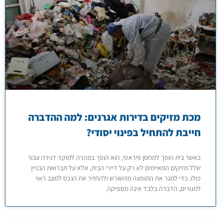
מכת מזיקים בדירות אגרנים: למה ההדברה
חייבת להתחיל בפינוי יסודי?
כאשר בית הופך למחסן פיראטי, הוא הופך במהרה למוקד דגירה עבור
שלל מזיקים המאיימים לא רק על דיירי הבית, אלא על תברואת הבניין
כולו. כדי למגר את התופעה מהשורש ולהחזיר את הנכס למצב ראוי
למגורים, הדברה בלבד אינה מספיקה.