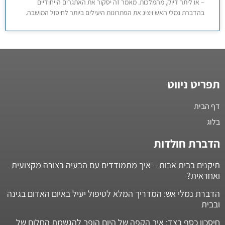
– או ליתר דיוק, מהמלכות. מאמר זה יסקור את האתגרים הייחודיים
בהדברת נמלי האש ויציג את הפתרונות היעילים ביותר לחיסול המושבה.
תפריט ניווט
דף הבית
בלוג
הדברת חולדות
תיקנים בבית אבות – איך מתמודדים עם הבעיה בצורה מקצועית
ואחראית?
הדברת נמלי אש: המדריך המלא לטיפול יעיל באיום האדום בגינה
ובבית
חיסכון כסף בצד: איך הקפה של היום הופך להגשמת החלום של